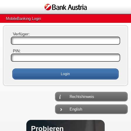
MobileBanking Login
Verfüger:
PIN:
Rechtshinweis
English
Probieren