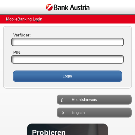
MobileBanking Login
Verfüger:
PIN:
Rechtshinweis
English
Probieren